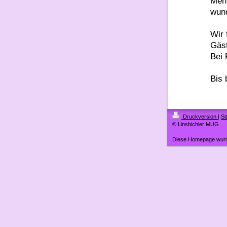
Mehr
wun
Wir 
Gäst
Bei 
Bis 
Druckversion
|
Si
© Linsbichler MUG
Diese Homepage wur