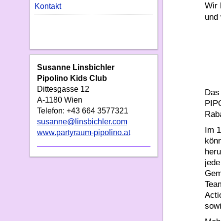
Wir 
Kontakt
und 
Susanne Linsbichler
Pipolino Kids Club
Dittesgasse 12
Das 
A-1180 Wien
PIP
Telefon: +43 664 3577321
Rab
susanne@linsbichler.com
Im 
www.partyraum-pipolino.at
könn
heru
jed
Gem
Team
Act
sowi